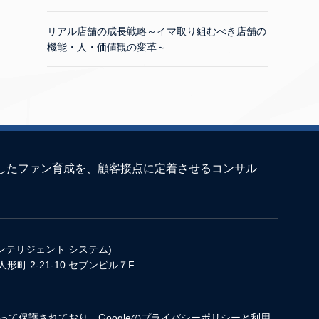
リアル店舗の成長戦略～イマ取り組むべき店舗の
機能・人・価値観の変革～
としたファン育成を、顧客接点に定着させるコンサル
インテリジェント システム)
人形町 2-21-10 セブンビル７F
よって保護されており、Googleの
プライバシーポリシー
と
利用