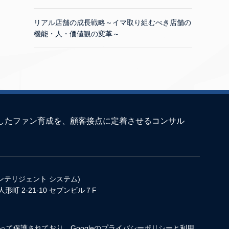
リアル店舗の成長戦略～イマ取り組むべき店舗の
機能・人・価値観の変革～
としたファン育成を、顧客接点に定着させるコンサル
インテリジェント システム)
人形町 2-21-10 セブンビル７F
よって保護されており、Googleの
プライバシーポリシー
と
利用