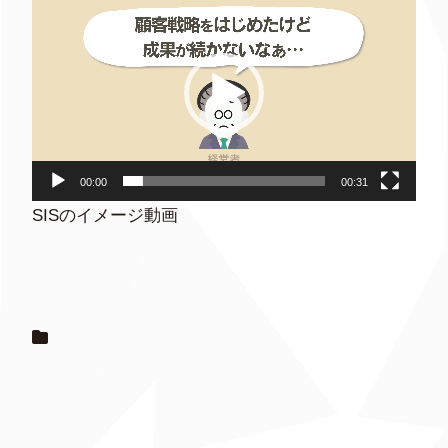
画
プ
レ
ー
ヤ
ー
00:00
00:31
SISのイメージ動画