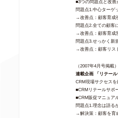
■3つの問題点と改善
問題点1.中心ター
→改善点：顧客育成
問題点2.全ての顧客
→改善点：顧客育成
問題点3.せっかく
→改善点：顧客リス
（2007年4月号掲載
連載企画 「リテール
CRM現場サクセス
■CRMリテールサポ
■CRM販促マニュア
問題点1.理念は語る
→解決策：顧客を育