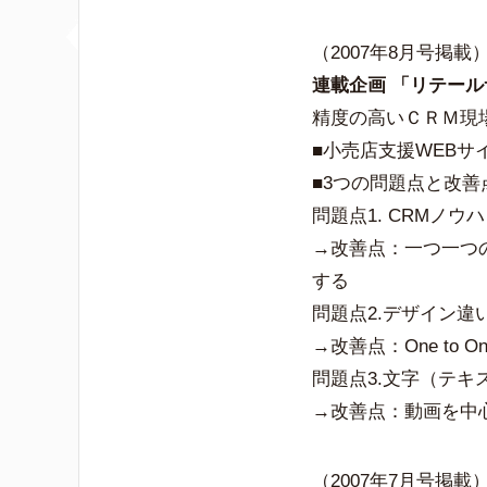
（2007年8月号掲載
連載企画 「リテール
精度の高いＣＲＭ現
■小売店支援WEBサ
■3つの問題点と改善
問題点1. CRMノ
→改善点：一つ一つ
する
問題点2.デザイン
→改善点：One to
問題点3.文字（テキ
→改善点：動画を中
（2007年7月号掲載