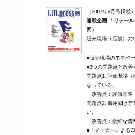
（2007年9月号掲載
連載企画 「リテール
回）
販売現場（店舗）の
■販売現場のモチベ
■3つの問題点と改善
問題点1. 評価基準
なっている。
→改善点：評価基準（
問題点2. 御用聞き
い。
→改善点：新鮮な情
■「メーカーによるC