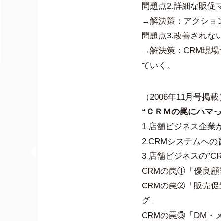
問題点2.詳細な販促
→解決策：アクショ
問題点3.改善され
→解決策：CRM現
ていく。
（2006年11月号掲載
“ＣＲＭの罠にハマ
1.店舗ビジネス企業が
2.CRMシステムへ
3.店舗ビジネスの”
CRMの罠①「優良
CRMの罠②「販売
グ」
CRMの罠③「DM